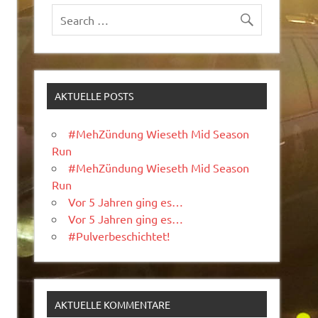
AKTUELLE POSTS
#MehZündung Wieseth Mid Season
Run
#MehZündung Wieseth Mid Season
Run
Vor 5 Jahren ging es…
Vor 5 Jahren ging es…
#Pulverbeschichtet!
AKTUELLE KOMMENTARE