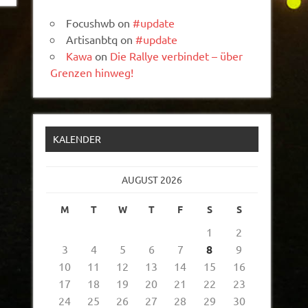
Focushwb
on
#update
Artisanbtq
on
#update
Kawa
on
Die Rallye verbindet – über
Grenzen hinweg!
KALENDER
AUGUST 2026
M
T
W
T
F
S
S
1
2
3
4
5
6
7
8
9
10
11
12
13
14
15
16
17
18
19
20
21
22
23
24
25
26
27
28
29
30