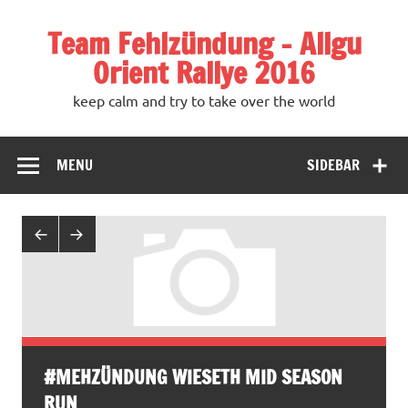
Team Fehlzündung – Allgu
Orient Rallye 2016
keep calm and try to take over the world
MENU
SIDEBAR
#MEHZÜNDUNG WIESETH MID SEASON
RUN