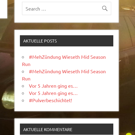
AKTUELLE POSTS
#MehZündung Wieseth Mid Season
Run
#MehZündung Wieseth Mid Season
Run
Vor 5 Jahren ging es…
Vor 5 Jahren ging es…
#Pulverbeschichtet!
AKTUELLE KOMMENTARE