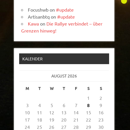
Focushwb
on
#update
Artisanbtq
on
#update
Kawa
on
Die Rallye verbindet – über
Grenzen hinweg!
KALENDER
AUGUST 2026
M
T
W
T
F
S
S
1
2
3
4
5
6
7
8
9
10
11
12
13
14
15
16
17
18
19
20
21
22
23
24
25
26
27
28
29
30