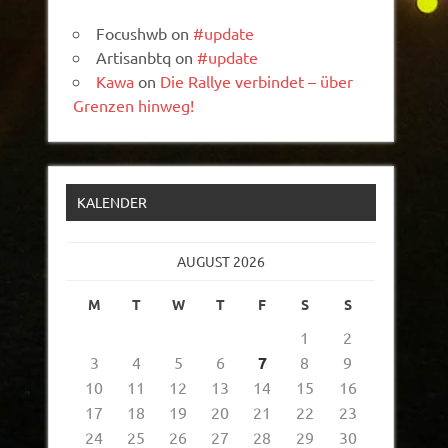
Focushwb
on
#update
Artisanbtq
on
#update
Kawa
on
Die Rallye verbindet – über
Grenzen hinweg!
KALENDER
AUGUST 2026
M
T
W
T
F
S
S
1
2
3
4
5
6
7
8
9
10
11
12
13
14
15
16
17
18
19
20
21
22
23
24
25
26
27
28
29
30