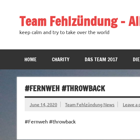
Team Fehlzündung – All
keep calm and try to take over the world
HOME
CHARITY
DAS TEAM 2017
DIE
#FERNWEH #THROWBACK
June 14, 2020
Team Fehlzündung News
Leave a
#Fernweh #throwback