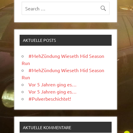
AKTUELLE POSTS
#MehZündung Wieseth Mid Season
Run
#MehZündung Wieseth Mid Season
Run
Vor 5 Jahren ging es…
Vor 5 Jahren ging es…
#Pulverbeschichtet!
AKTUELLE KOMMENTARE