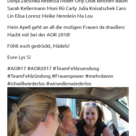
Dunja Zatschka Rebecca Noder Orly Louk Binchen Baum
Sarah Kellermann Moni Rü Carly Julia Knisatschek Caro
Lin Elisa Lorenz Meike Hennlein Ma Lou
Mein Apell geht an all die mutigen Frauen da draußen:
Macht mit bei der AOR 2018!
Fühlt euch gedrückt, Mädels!
Eure Lys Si
#AOR17 #AOR2017 #TeamFehlzuendung
#TeamFehlzündung #Frauenpower #mehrdavon
#ichwillwiederlos #wirwollenwiederlos