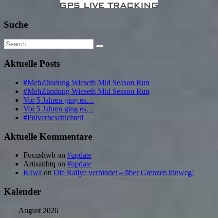
Suche
Search
for:
Aktuelle Posts
#MehZündung Wieseth Mid Season Run
#MehZündung Wieseth Mid Season Run
Vor 5 Jahren ging es…
Vor 5 Jahren ging es…
#Pulverbeschichtet!
Aktuelle Kommentare
Focushwb
on
#update
Artisanbtq
on
#update
Kawa
on
Die Rallye verbindet – über Grenzen hinweg!
Kalender
August 2026