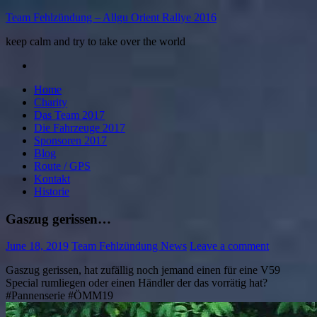
Team Fehlzündung – Allgu Orient Rallye 2016
keep calm and try to take over the world
Facebook
Home
Charity
Das Team 2017
Die Fahrzeuge 2017
Sponsoren 2017
Blog
Route / GPS
Kontakt
Historie
Gaszug gerissen…
June 18, 2019
Team Fehlzündung News
Leave a comment
Gaszug gerissen, hat zufällig noch jemand einen für eine V59
Special rumliegen oder einen Händler der das vorrätig hat?
#Pannenserie #ÖMM19