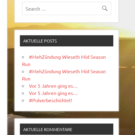
AKTUELLE POSTS
#MehZündung Wieseth Mid Season
Run
#MehZündung Wieseth Mid Season
Run
Vor 5 Jahren ging es…
Vor 5 Jahren ging es…
#Pulverbeschichtet!
AKTUELLE KOMMENTARE