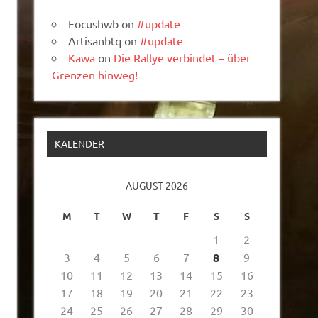
Focushwb
on
#update
Artisanbtq
on
#update
Kawa
on
Die Rallye verbindet – über
Grenzen hinweg!
KALENDER
AUGUST 2026
M
T
W
T
F
S
S
1
2
3
4
5
6
7
8
9
10
11
12
13
14
15
16
17
18
19
20
21
22
23
24
25
26
27
28
29
30