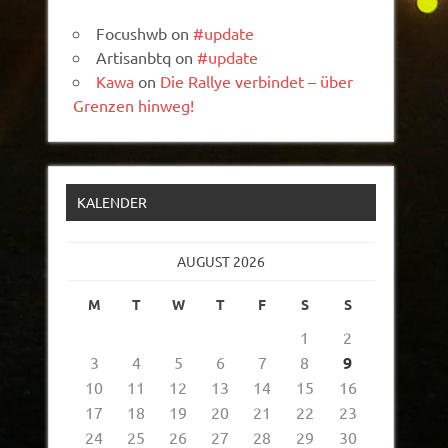
Focushwb
on
#update
Artisanbtq
on
#update
Kawa
on
Die Rallye verbindet – über
Grenzen hinweg!
KALENDER
AUGUST 2026
M
T
W
T
F
S
S
1
2
3
4
5
6
7
8
9
10
11
12
13
14
15
16
17
18
19
20
21
22
23
24
25
26
27
28
29
30