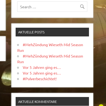
AKTUELLE POSTS
#MehZündung Wieseth Mid Season
Run
#MehZündung Wieseth Mid Season
Run
Vor 5 Jahren ging es…
Vor 5 Jahren ging es…
#Pulverbeschichtet!
AKTUELLE KOMMENTARE