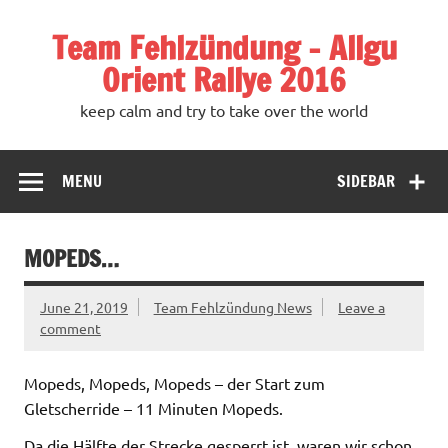
Team Fehlzündung – Allgu
Orient Rallye 2016
keep calm and try to take over the world
MENU
SIDEBAR
MOPEDS…
June 21, 2019
Team Fehlzündung News
Leave a
comment
Mopeds, Mopeds, Mopeds – der Start zum
Gletscherride – 11 Minuten Mopeds.
Da die Hälfte der Strecke gesperrt ist, waren wir schon