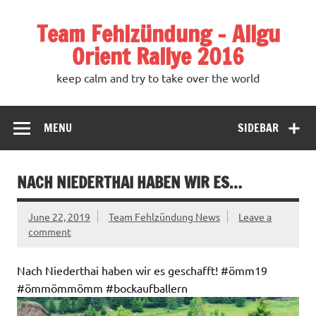
Team Fehlzündung – Allgu
Orient Rallye 2016
keep calm and try to take over the world
MENU
SIDEBAR
NACH NIEDERTHAI HABEN WIR ES…
June 22, 2019
Team Fehlzündung News
Leave a
comment
Nach Niederthai haben wir es geschafft! #ömm19
#ömmömmömm #bockaufballern