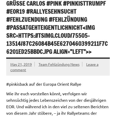
RÜSSE CARLOS #PINK #PINKISTTRUMPF #E
OR19 #RALLYESEHNSUCHT #F
EHLZUENDUNG #FEHLZÜNDUNG #P
ASSATGEHTEIGENTLICHNICHT<IMG SR
C=HTTPS://TSIMG.CLOUD/75505-13
514/87C26084B45E6270460399211F7C62
01ED25BBDC.JPG ALIGN=”LEFT”>>
May 21, 2019
Team Fehlzündung News
Leave a
comment
#pinkisback auf der Europa Orient Rallye
Wie ihr euch vorstellen könnt, verfolgen wir
sehnsüchtig jedes Lebenszeichen von der diesjährigen
EOR. Und während ich in den viel zu seltenen Berichten
von diesem Jahr stöbere, – ja ihr Rallyeteams der