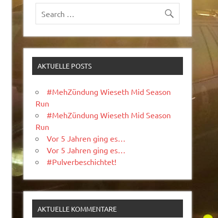
AKTUELLE POSTS
#MehZündung Wieseth Mid Season
Run
#MehZündung Wieseth Mid Season
Run
Vor 5 Jahren ging es…
Vor 5 Jahren ging es…
#Pulverbeschichtet!
AKTUELLE KOMMENTARE