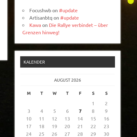
Focushwb
on
#update
Artisanbtq
on
#update
Kawa
on
Die Rallye verbindet – über
Grenzen hinweg!
KALENDER
AUGUST 2026
M
T
W
T
F
S
S
1
2
3
4
5
6
7
8
9
10
11
12
13
14
15
16
17
18
19
20
21
22
23
24
25
26
27
28
29
30