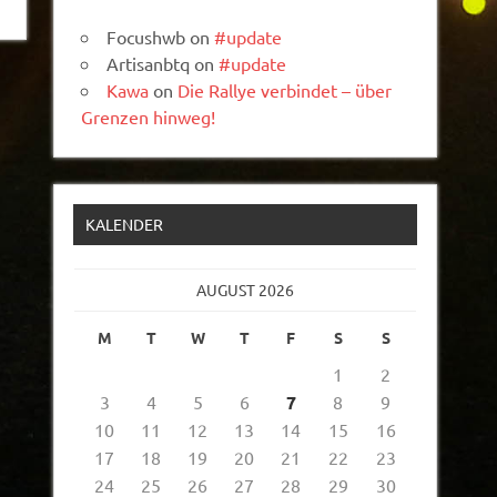
Focushwb
on
#update
Artisanbtq
on
#update
Kawa
on
Die Rallye verbindet – über
Grenzen hinweg!
KALENDER
AUGUST 2026
M
T
W
T
F
S
S
1
2
3
4
5
6
7
8
9
10
11
12
13
14
15
16
17
18
19
20
21
22
23
24
25
26
27
28
29
30