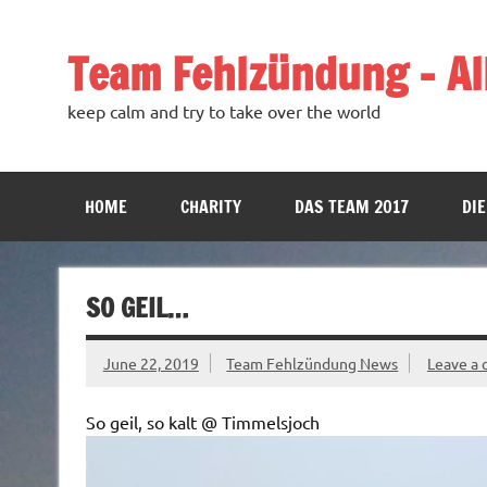
Team Fehlzündung – All
keep calm and try to take over the world
HOME
CHARITY
DAS TEAM 2017
DIE
SO GEIL…
June 22, 2019
Team Fehlzündung News
Leave a
So geil, so kalt @ Timmelsjoch