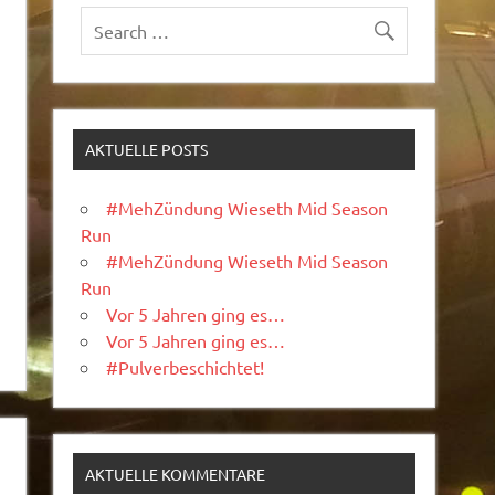
AKTUELLE POSTS
#MehZündung Wieseth Mid Season
Run
#MehZündung Wieseth Mid Season
Run
Vor 5 Jahren ging es…
Vor 5 Jahren ging es…
#Pulverbeschichtet!
AKTUELLE KOMMENTARE