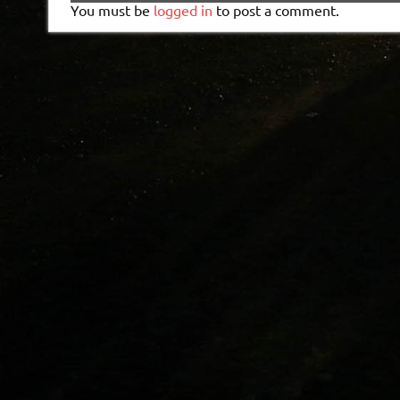
You must be
logged in
to post a comment.