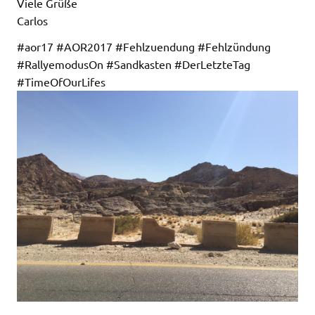
Viele Grüße
Carlos
#aor17 #AOR2017 #Fehlzuendung #Fehlzündung
#RallyemodusOn #Sandkasten #DerLetzteTag
#TimeOfOurLifes