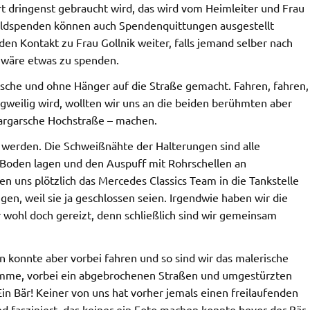
ort dringenst gebraucht wird, das wird vom Heimleiter und Frau
 Geldspenden können auch Spendenquittungen ausgestellt
en Kontakt zu Frau Gollnik weiter, falls jemand selber nach
t wäre etwas zu spenden.
sche und ohne Hänger auf die Straße gemacht. Fahren, fahren,
ngweilig wird, wollten wir uns an die beiden berühmten aber
rargarsche Hochstraße – machen.
werden. Die Schweißnähte der Halterungen sind alle
Boden lagen und den Auspuff mit Rohrschellen an
 uns plötzlich das Mercedes Classics Team in die Tankstelle
ngen, weil sie ja geschlossen seien. Irgendwie haben wir die
 wohl doch gereizt, denn schließlich sind wir gemeinsam
 konnte aber vorbei fahren und so sind wir das malerische
ämme, vorbei ein abgebrochenen Straßen und umgestürzten
in Bär! Keiner von uns hat vorher jemals einen freilaufenden
nd fasziniert, das keiner ein Foto machen konnte bevor der Bär