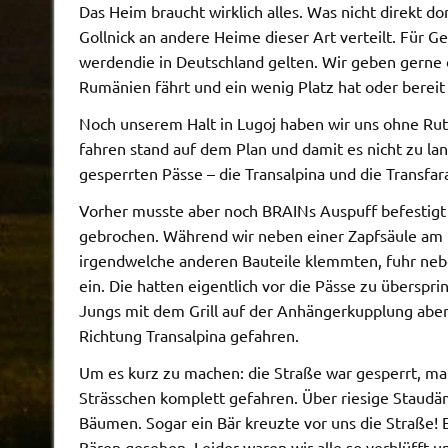
Das Heim braucht wirklich alles. Was nicht direkt d
Gollnick an andere Heime dieser Art verteilt. Für
werdendie in Deutschland gelten. Wir geben gerne d
Rumänien fährt und ein wenig Platz hat oder berei
Noch unserem Halt in Lugoj haben wir uns ohne Rut
fahren stand auf dem Plan und damit es nicht zu la
gesperrten Pässe – die Transalpina und die Transfa
Vorher musste aber noch BRAINs Auspuff befestigt 
gebrochen. Während wir neben einer Zapfsäule am 
irgendwelche anderen Bauteile klemmten, fuhr neben
ein. Die hatten eigentlich vor die Pässe zu überspri
Jungs mit dem Grill auf der Anhängerkupplung aber
Richtung Transalpina gefahren.
Um es kurz zu machen: die Straße war gesperrt, man
Strässchen komplett gefahren. Über riesige Staud
Bäumen. Sogar ein Bär kreuzte vor uns die Straße! E
Bären gesehen. Leider waren wir alle so verblüfft u