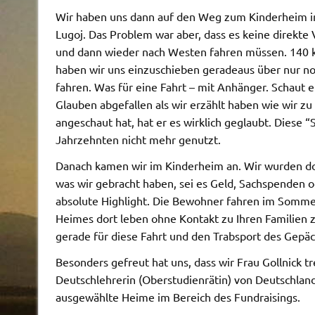
Wir haben uns dann auf den Weg zum Kinderheim in 
Lugoj. Das Problem war aber, dass es keine direkte
und dann wieder nach Westen fahren müssen. 140 k
haben wir uns einzuschieben geradeaus über nur no
fahren. Was für eine Fahrt – mit Anhänger. Schaut e
Glauben abgefallen als wir erzählt haben wie wir z
angeschaut hat, hat er es wirklich geglaubt. Diese “S
Jahrzehnten nicht mehr genutzt.
Danach kamen wir im Kinderheim an. Wir wurden dor
was wir gebracht haben, sei es Geld, Sachspenden 
absolute Highlight. Die Bewohner fahren im Sommer
Heimes dort leben ohne Kontakt zu Ihren Familien z
gerade für diese Fahrt und den Trabsport des Gepä
Besonders gefreut hat uns, dass wir Frau Gollnick tr
Deutschlehrerin (Oberstudienrätin) von Deutschlan
ausgewählte Heime im Bereich des Fundraisings.