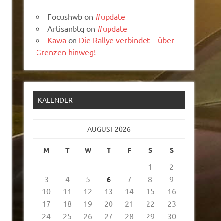
Focushwb
on
#update
Artisanbtq
on
#update
Kawa
on
Die Rallye verbindet – über
Grenzen hinweg!
KALENDER
AUGUST 2026
M
T
W
T
F
S
S
1
2
3
4
5
6
7
8
9
10
11
12
13
14
15
16
17
18
19
20
21
22
23
24
25
26
27
28
29
30