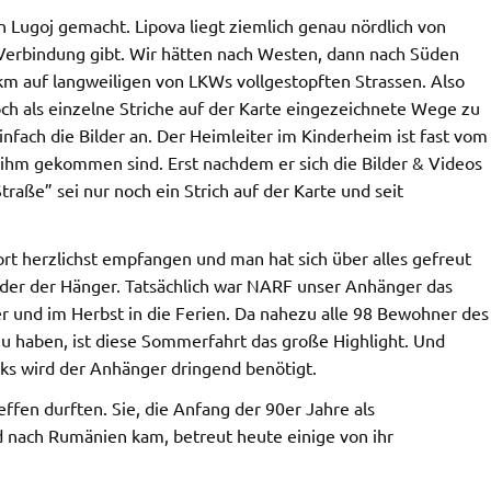
Lugoj gemacht. Lipova liegt ziemlich genau nördlich von
 Verbindung gibt. Wir hätten nach Westen, dann nach Süden
m auf langweiligen von LKWs vollgestopften Strassen. Also
ch als einzelne Striche auf der Karte eingezeichnete Wege zu
infach die Bilder an. Der Heimleiter im Kinderheim ist fast vom
u ihm gekommen sind. Erst nachdem er sich die Bilder & Videos
traße” sei nur noch ein Strich auf der Karte und seit
t herzlichst empfangen und man hat sich über alles gefreut
oder der Hänger. Tatsächlich war NARF unser Anhänger das
 und im Herbst in die Ferien. Da nahezu alle 98 Bewohner des
u haben, ist diese Sommerfahrt das große Highlight. Und
cks wird der Anhänger dringend benötigt.
effen durften. Sie, die Anfang der 90er Jahre als
d nach Rumänien kam, betreut heute einige von ihr