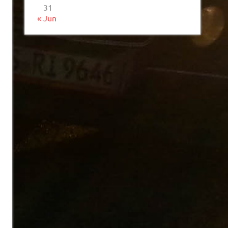
31
« Jun