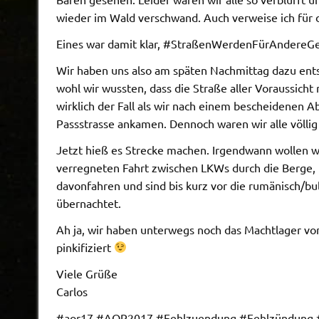
wieder im Wald verschwand. Auch verweise ich für de
Eines war damit klar, #StraßenWerdenFürAndereGe
Wir haben uns also am späten Nachmittag dazu ents
wohl wir wussten, dass die Straße aller Voraussicht
wirklich der Fall als wir nach einem bescheidenen
Passstrasse ankamen. Dennoch waren wir alle völlig 
Jetzt hieß es Strecke machen. Irgendwann wollen wir 
verregneten Fahrt zwischen LKWs durch die Berge, 
davonfahren und sind bis kurz vor die rumänisch/b
übernachtet.
Ah ja, wir haben unterwegs noch das Machtlager v
pinkifiziert
Viele Grüße
Carlos
#aor17 #AOR2017 #Fehlzuendung #Fehlzündung #