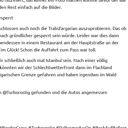
n Rest einfach auf die Bilder.
sperrt
chlossen auch noch die Trabsfargarian auszuprobieren. Das ob
 nach gründlicher gesperrt sein würde. Leider war dies dann
 Abendessen in einem Restaurant am der Hauptstraße an der
im Glück! Schon die Auffahrt zum Pass war toll.
schließlich auch mal Istanbul sein. Nach einer völlig
könnten wir der Schlechtwetterfront dann im Flachland
ulgarischen Grenze gefahren und haben irgendwo im Wald
on @Turborostig gefunden und die Autos angemessen
BorderCross #Turborostig #RallyemodusOn #BockAufBallern