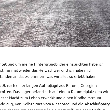
htet und um meine Hintergrundbilder einzurichten habe ich
t ist mir mal wieder das Herz schwer und ich habe mich
nden an das zu erinnern was wir alles so erlebt haben.
z.B. nach einer langen Aufholjagd aus Batumi, Georgien
troffen. Das Lager befand sich auf einem Rummelplatz den wir
n dieser Nacht zum Leben erweckt und einen Kindheitstraum
nde Zug, Kati Kolbs Sturz vom Riesenrad und die Abschlußparty
eiben ebenso unvergessen wie die Verzweiflung ohne Sprit im