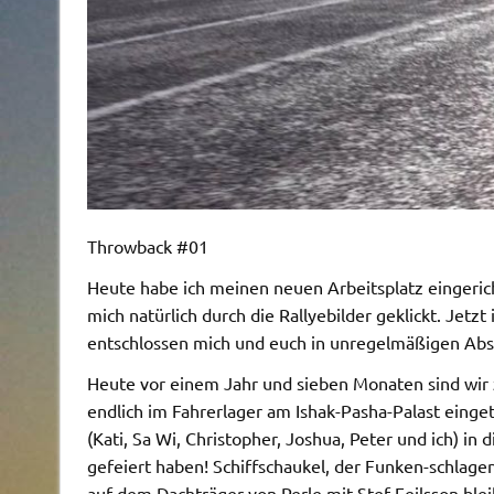
Throwback #01
Heute habe ich meinen neuen Arbeitsplatz eingeric
mich natürlich durch die Rallyebilder geklickt. Jetz
entschlossen mich und euch in unregelmäßigen Abstä
Heute vor einem Jahr und sieben Monaten sind wir 
endlich im Fahrerlager am Ishak-Pasha-Palast einge
(Kati, Sa Wi, Christopher, Joshua, Peter und ich) i
gefeiert haben! Schiffschaukel, der Funken-schlage
auf dem Dachträger von Perle mit Stef Feilsson bl