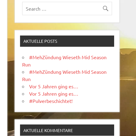
AKTUELLE POSTS
#MehZündung Wieseth Mid Season
Run
#MehZündung Wieseth Mid Season
Run
Vor 5 Jahren ging es…
Vor 5 Jahren ging es…
#Pulverbeschichtet!
AKTUELLE KOMMENTARE