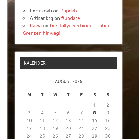
Focushwb
on
#update
Artisanbtq
on
#update
Kawa
on
Die Rallye verbindet – über
Grenzen hinweg!
KALENDER
AUGUST 2026
M
T
W
T
F
S
S
1
2
3
4
5
6
7
8
9
10
11
12
13
14
15
16
17
18
19
20
21
22
23
24
25
26
27
28
29
30