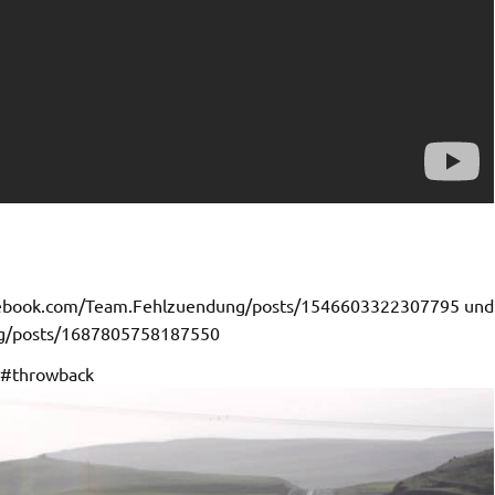
w.facebook.com/Team.Fehlzuendung/posts/1546603322307795 und
ng/posts/1687805758187550
 #throwback