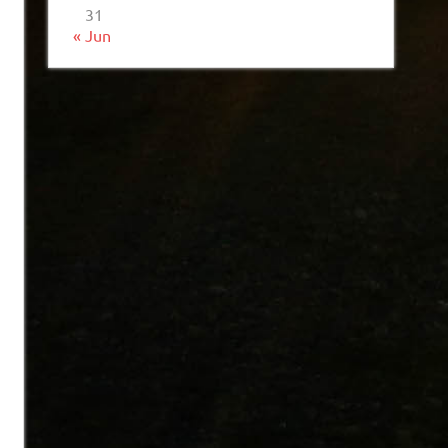
31
« Jun