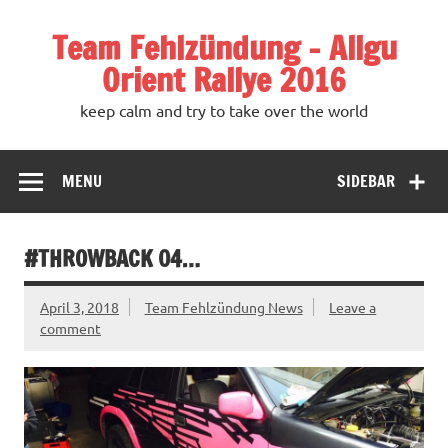
Team Fehlzündung – Allgu
Orient Rallye 2016
keep calm and try to take over the world
MENU
SIDEBAR
#THROWBACK 04…
April 3, 2018
Team Fehlzündung News
Leave a
comment