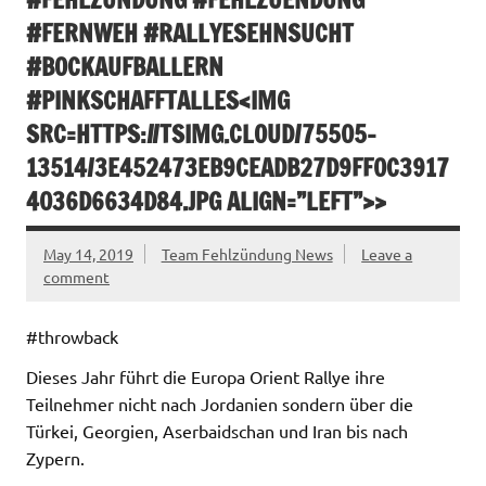
FERNWEH #RALLYESEHNSUCHT #
BOCKAUFBALLERN #
PINKSCHAFFTALLES<IMG S
RC=HTTPS://TSIMG.CLOUD/75505-1
3514/3E452473EB9CEADB27D9FF0C39174
036D6634D84.JPG ALIGN=”LEFT”>>
May 14, 2019
Team Fehlzündung News
Leave a
comment
#throwback
Dieses Jahr führt die Europa Orient Rallye ihre
Teilnehmer nicht nach Jordanien sondern über die
Türkei, Georgien, Aserbaidschan und Iran bis nach
Zypern.