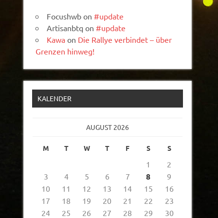
Focushwb
on
#update
Artisanbtq
on
#update
Kawa
on
Die Rallye verbindet – über
Grenzen hinweg!
KALENDER
AUGUST 2026
M
T
W
T
F
S
S
1
2
3
4
5
6
7
8
9
10
11
12
13
14
15
16
17
18
19
20
21
22
23
24
25
26
27
28
29
30