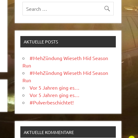
AKTUELLE POSTS
#MehZündung Wieseth Mid Season
Run
#MehZündung Wieseth Mid Season
Run
Vor 5 Jahren ging es…
Vor 5 Jahren ging es…
#Pulverbeschichtet!
AKTUELLE KOMMENTARE