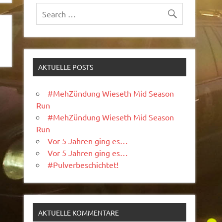
AKTUELLE POSTS
#MehZündung Wieseth Mid Season
Run
#MehZündung Wieseth Mid Season
Run
Vor 5 Jahren ging es…
Vor 5 Jahren ging es…
#Pulverbeschichtet!
AKTUELLE KOMMENTARE