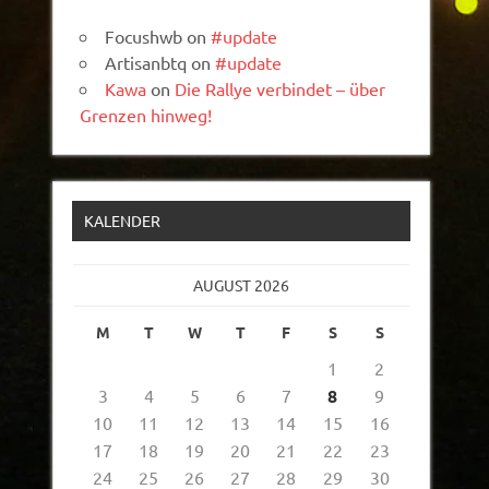
Focushwb
on
#update
Artisanbtq
on
#update
Kawa
on
Die Rallye verbindet – über
Grenzen hinweg!
KALENDER
AUGUST 2026
M
T
W
T
F
S
S
1
2
3
4
5
6
7
8
9
10
11
12
13
14
15
16
17
18
19
20
21
22
23
24
25
26
27
28
29
30