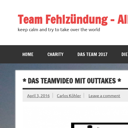
Team Fehlzündung – All
keep calm and try to take over the world
HOME
CHARITY
DAS TEAM 2017
DIE
* DAS TEAMVIDEO MIT OUTTAKES *
April 3, 2016
Carlos Köhler
Leave a comment