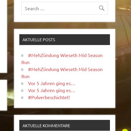
AKTUELLE POSTS
#MehZündung Wieseth Mid Season
Run
#MehZündung Wieseth Mid Season
Run
Vor 5 Jahren ging es…
Vor 5 Jahren ging es…
#Pulverbeschichtet!
AKTUELLE KOMMENTARE