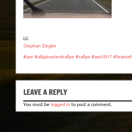
LG
Stephan Ziegler
#
aor
#
allgäuorientrallye
#
rallye
#
aor2017
#
teameh
LEAVE A REPLY
You must be
logged in
to post a comment.