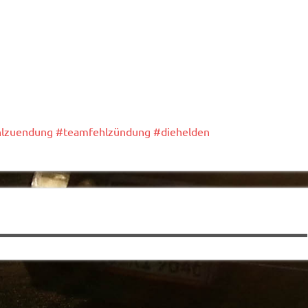
lzuendung
#
teamfehlzündung
#
diehelden