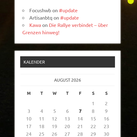
Focushwb
on
#update
Artisanbtq
on
#update
Kawa
on
Die Rallye verbindet – über
Grenzen hinweg!
KALENDER
AUGUST 2026
M
T
W
T
F
S
S
1
2
3
4
5
6
7
8
9
10
11
12
13
14
15
16
17
18
19
20
21
22
23
24
25
26
27
28
29
30