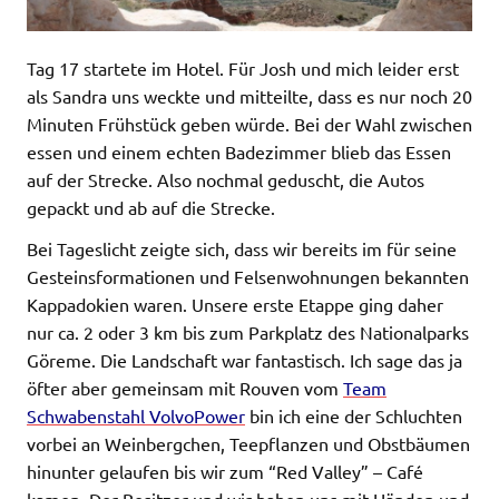
Tag 17 startete im Hotel. Für Josh und mich leider erst
als Sandra uns weckte und mitteilte, dass es nur noch 20
Minuten Frühstück geben würde. Bei der Wahl zwischen
essen und einem echten Badezimmer blieb das Essen
auf der Strecke. Also nochmal geduscht, die Autos
gepackt und ab auf die Strecke.
Bei Tageslicht zeigte sich, dass wir bereits im für seine
Gesteinsformationen und Felsenwohnungen bekannten
Kappadokien waren. Unsere erste Etappe ging daher
nur ca. 2 oder 3 km bis zum Parkplatz des Nationalparks
Göreme. Die Landschaft war fantastisch. Ich sage das ja
öfter aber gemeinsam mit Rouven vom
Team
Schwabenstahl VolvoPower
bin ich eine der Schluchten
vorbei an Weinbergchen, Teepflanzen und Obstbäumen
hinunter gelaufen bis wir zum “Red Valley” – Café
kamen. Der Besitzer und wir haben uns mit Händen und