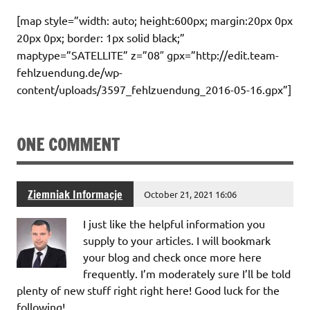
[map style=”width: auto; height:600px; margin:20px 0px
20px 0px; border: 1px solid black;”
maptype=”SATELLITE” z=”08″ gpx=”http://edit.team-
fehlzuendung.de/wp-
content/uploads/3597_fehlzuendung_2016-05-16.gpx”]
ONE COMMENT
Ziemniak Informacje
October 21, 2021 16:06
I just like the helpful information you
supply to your articles. I will bookmark
your blog and check once more here
frequently. I’m moderately sure I’ll be told
plenty of new stuff right right here! Good luck for the
following!