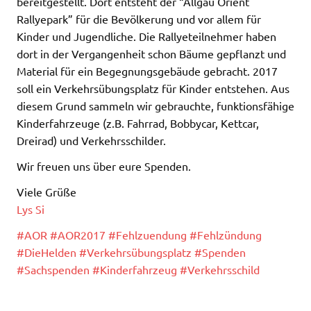
bereitgestellt. Dort entsteht der “Allgäu Orient
Rallyepark” für die Bevölkerung und vor allem für
Kinder und Jugendliche. Die Rallyeteilnehmer haben
dort in der Vergangenheit schon Bäume gepflanzt und
Material für ein Begegnungsgebäude gebracht. 2017
soll ein Verkehrsübungsplatz für Kinder entstehen. Aus
diesem Grund sa
mmeln wir gebrauchte, funktionsfähige
Kinderfahrzeuge (z.B. Fahrrad, Bobbycar, Kettcar,
Dreirad) und Verkehrsschilder.
Wir freuen uns über eure Spenden.
Viele Grüße
Lys Si
#
AOR
#
AOR2017
#
Fehlzuendung
#
Fehlzündung
#
DieHelden
#
Verkehrsübungsplatz
#
Spenden
#
Sachspenden
#
Kinderfahrzeug
#
Verkehrsschild