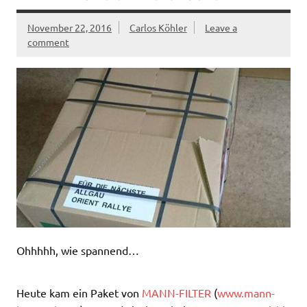
November 22, 2016
Carlos Köhler
Leave a
comment
Ohhhhh, wie spannend…
Heute kam ein Paket von
MANN-FILTER
(
www.mann-