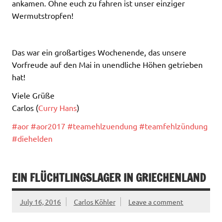
ankamen. Ohne euch zu fahren ist unser einziger
Wermutstropfen!
Das war ein großartiges Wochenende, das unsere
Vorfreude auf den Mai in unendliche Höhen getrieben
hat!
Viele Grüße
Carlos (
Curry Hans
)
#
aor
#
aor2017
#
teamehlzuendung
#
teamfehlzündung
#
diehelden
EIN FLÜCHTLINGSLAGER IN GRIECHENLAND
July 16, 2016
Carlos Köhler
Leave a comment