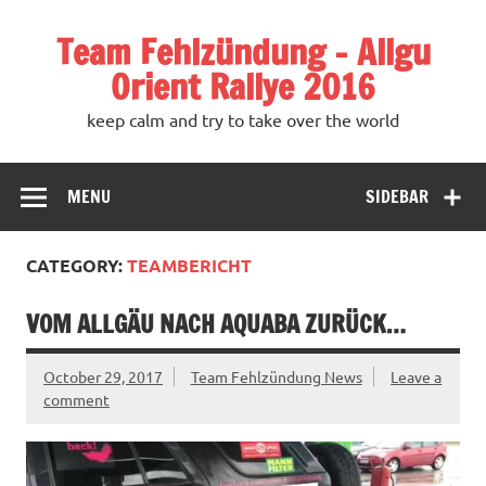
Team Fehlzündung – Allgu
Orient Rallye 2016
keep calm and try to take over the world
MENU
SIDEBAR
CATEGORY:
TEAMBERICHT
VOM ALLGÄU NACH AQUABA ZURÜCK…
October 29, 2017
Team Fehlzündung News
Leave a
comment