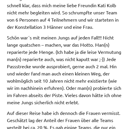
schnell klar, dass mich meine liebe Freundin Kati Kolb
nicht mehr begleiten wird. So schrumpfte unser Team
von 6 Personen auf 4 Teilnehmern und wir starteten in
der Konstellation 3 Männer und eine Frau.
Schön war´s mit meinen Jungs auf jeden Fall!!! Nicht
lange quatschen – machen, war das Motto. Man(n)
reparierte jede Menge. (Ich habe ja die leise Vermutung
man(n) reparierte auch, was nicht kaputt war ;-)) Jede
Passstrecke wurde ausprobiert, gerne auch 2 mal. Hin
und wieder fand man auch einen kleinen Weg, der
wohlmöglich seit 10 Jahren nicht mehr existierte (wie
wir im nachhinein erfuhren). Oder man(n) probierte sich
im Fahren abseits der Piste. Vieles davon hätte ich ohne
meine Jungs sicherlich nicht erlebt.
Auf dieser Reise habe ich dennoch die Frauen vermisst.
Geschätzt lag der Anteil der Frauen über alle Teams
verteilt bei ca. 20 %. Es gab einige Teams, die nur ein