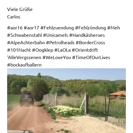
Viele Grüße
Carlos
#aor16 #aor17 #Fehlzuendung #Fehlzündung #Meh
#Schwabenstahl #Unicamels #Handkäsheroes
#AlpeAchterbahn #Petrolheads #BorderCross
#101Nacht #Oogklep #LaOLa #Orientdrift
‘AlleVergssenen #WeLoveYou #TimeOfOurLives
#bockaufballern