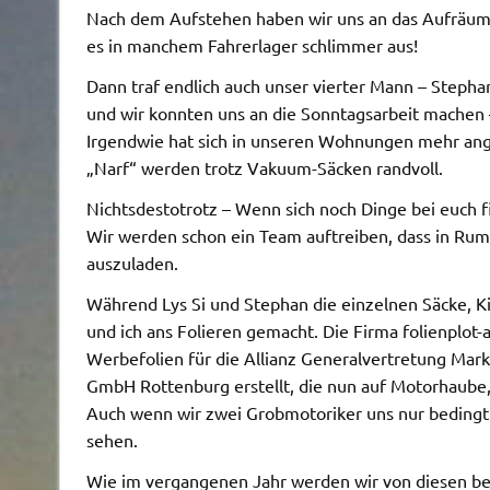
Nach dem Aufstehen haben wir uns an das Aufräume
es in manchem Fahrerlager schlimmer aus!
Dann traf endlich auch unser vierter Mann – Stephan
und wir konnten uns an die Sonntagsarbeit machen –
Irgendwie hat sich in unseren Wohnungen mehr ang
„Narf“ werden trotz Vakuum-Säcken randvoll.
Nichtsdestotrotz – Wenn sich noch Dinge bei euch f
Wir werden schon ein Team auftreiben, dass in Rum
auszuladen.
Während Lys Si und Stephan die einzelnen Säcke, K
und ich ans Folieren gemacht. Die Firma folienplot-
Werbefolien für die Allianz Generalvertretung Mar
GmbH Rottenburg erstellt, die nun auf Motorhaube
Auch wenn wir zwei Grobmotoriker uns nur bedingt gu
sehen.
Wie im vergangenen Jahr werden wir von diesen be