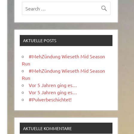
AKTUELLE POSTS
#MehZündung Wieseth Mid Season
Run
#MehZündung Wieseth Mid Season
Run
Vor 5 Jahren ging es…
Vor 5 Jahren ging es…
#Pulverbeschichtet!
AKTUELLE KOMMENTARE