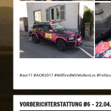
#aor17 #AOR2017 #WilfiredWirWollenLos #Fehlz
VORBERICHTERSTATTUNG #6 – 22.04