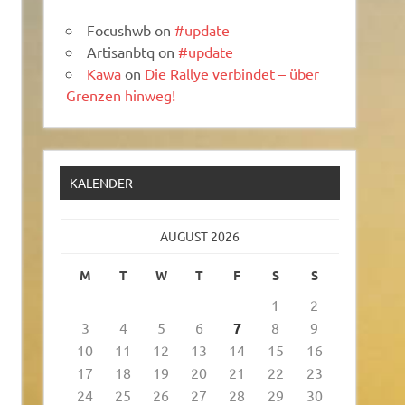
Focushwb
on
#update
Artisanbtq
on
#update
Kawa
on
Die Rallye verbindet – über
Grenzen hinweg!
KALENDER
AUGUST 2026
M
T
W
T
F
S
S
1
2
3
4
5
6
7
8
9
10
11
12
13
14
15
16
17
18
19
20
21
22
23
24
25
26
27
28
29
30