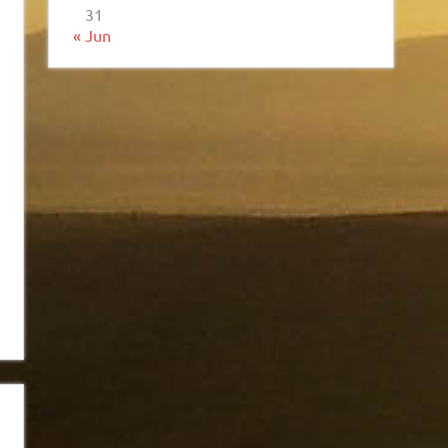
31
« Jun